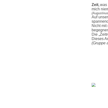
Zeit,
was 
mich niem
(Augustinus
Auf unser
spannend
Nicht mit
begegnen
Die „Zeit
Dieses An
(Gruppe 